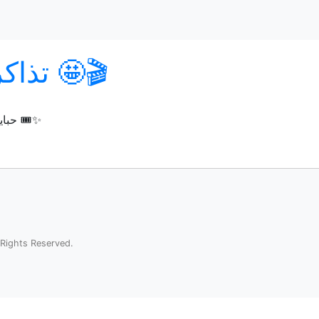
تذاكر يوم ريل بـ 25 ريال 🤩🎬
حبايب ريل سينما الاثنين يومكم! التذاكر بـ 25 ريال بس 🎟️✨
Rights Reserved.